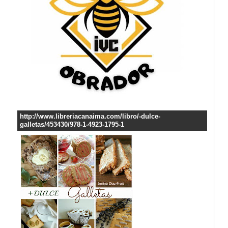
http://www.libreriacanaima.com/libro/-dulce-
galletas/453430/978-1-4923-1795-1