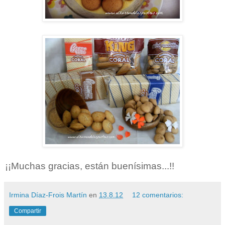
¡¡Muchas gracias, están buenísimas...!!
Irmina Díaz-Frois Martín
en
13.8.12
12 comentarios:
Compartir