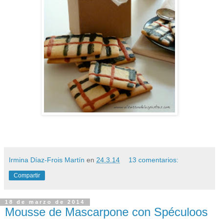
Irmina Díaz-Frois Martín
en
24.3.14
13 comentarios:
Compartir
18 de marzo de 2014
Mousse de Mascarpone con Spéculoos