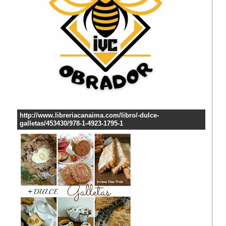
http://www.libreriacanaima.com/libro/-dulce-
galletas/453430/978-1-4923-1795-1