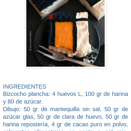
INGREDIENTES
Bizcocho plancha: 4 huevos L, 100 gr de harina
y 80 de azúcar.
Dibujo: 50 gr de mantequilla sin sal, 50 gr de
azúcar glas, 50 gr de clara de huevo, 50 gr de
harina repostería, 4 gr de cacao puro en polvo,