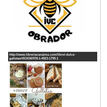
http://www.libreriacanaima.com/libro/-dulce-
galletas/453430/978-1-4923-1795-1