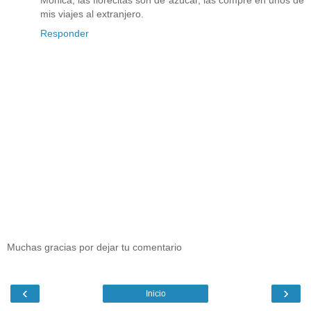
Mónica, las florecitas son de azúcar, las compré en unos de
mis viajes al extranjero.
Responder
Muchas gracias por dejar tu comentario
‹
›
Inicio