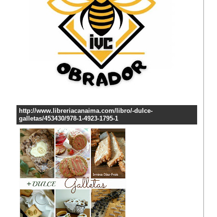
http://www.libreriacanaima.com/libro/-dulce-
galletas/453430/978-1-4923-1795-1