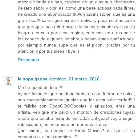
mezcla hibrida de pan, cubierto de un glas aun chorreante
de raro sabor y olor, asi como una base acuosa nada firme,
he creado una abominacion!!! Aun asi insisto en que es una
gran idea!!! sale sigue asi de creativa y pues solo necesito
que porngas mas referencias de los ingredientes ya que tu
blog no es solo para una region, entonces en otras no se
les conoce de algunos nombre y pasan estas confuciones.
por ejemplo nunca supe que es el picon, gracias por tu
atencion y por tus ideas!! bye :)
Responder
la sopa gansa
domingo, 21 marzo, 2010
Me he quedado frita!!!!
ay por favor, es que no daba credito a que fueran de dulce,
son escandalosamente iguales que los cactus de verdad!!!!
te felicito con OoooOOOOooolas y aplausos, eres una
artista, veo que me perdi un monton de creaciones tuyas,
ahora que estaba mirando entradas antiguas! voy a seguir
rebuscando, no me quiero perder mas ni una!
¿por cierto, tu marido se llama Moises? es que vi su
comentario, el mio tambien, :D