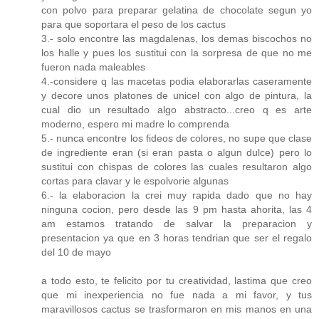
con polvo para preparar gelatina de chocolate segun yo
para que soportara el peso de los cactus
3.- solo encontre las magdalenas, los demas biscochos no
los halle y pues los sustitui con la sorpresa de que no me
fueron nada maleables
4.-considere q las macetas podia elaborarlas caseramente
y decore unos platones de unicel con algo de pintura, la
cual dio un resultado algo abstracto...creo q es arte
moderno, espero mi madre lo comprenda
5.- nunca encontre los fideos de colores, no supe que clase
de ingrediente eran (si eran pasta o algun dulce) pero lo
sustitui con chispas de colores las cuales resultaron algo
cortas para clavar y le espolvorie algunas
6.- la elaboracion la crei muy rapida dado que no hay
ninguna cocion, pero desde las 9 pm hasta ahorita, las 4
am estamos tratando de salvar la preparacion y
presentacion ya que en 3 horas tendrian que ser el regalo
del 10 de mayo
a todo esto, te felicito por tu creatividad, lastima que creo
que mi inexperiencia no fue nada a mi favor, y tus
maravillosos cactus se trasformaron en mis manos en una