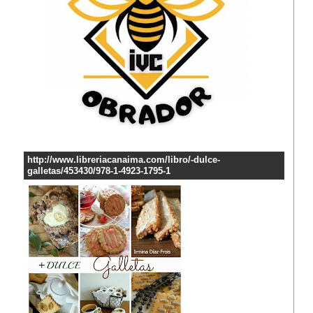
http://www.libreriacanaima.com/libro/-dulce-
galletas/453430/978-1-4923-1795-1