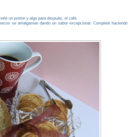
rle un postre y algo para después, el café.
s secos se amalgaman dando un sabor excepcional. Completé haciendo