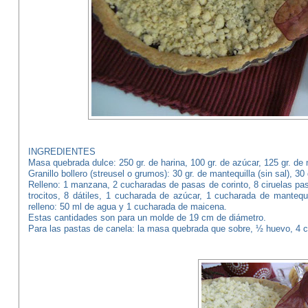
INGREDIENTES
Masa quebrada dulce: 250 gr. de harina, 100 gr. de azúcar, 125 gr. de m
Granillo bollero (streusel o grumos): 30 gr. de mantequilla (sin sal), 30
Relleno: 1 manzana, 2 cucharadas de pasas de corinto, 8 ciruelas p
trocitos, 8 dátiles, 1 cucharada de azúcar, 1 cucharada de mantequi
relleno: 50 ml de agua y 1 cucharada de maicena.
Estas cantidades son para un molde de 19 cm de diámetro.
Para las pastas de canela: la masa quebrada que sobre, ½ huevo, 4 