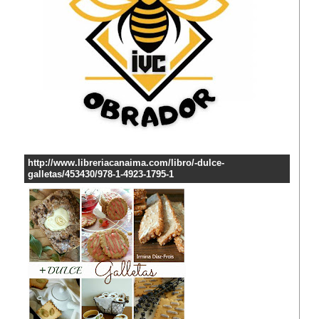
http://www.libreriacanaima.com/libro/-dulce-
galletas/453430/978-1-4923-1795-1