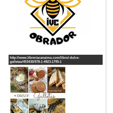
http://www.libreriacanaima.com/libro/-dulce-
galletas/453430/978-1-4923-1795-1