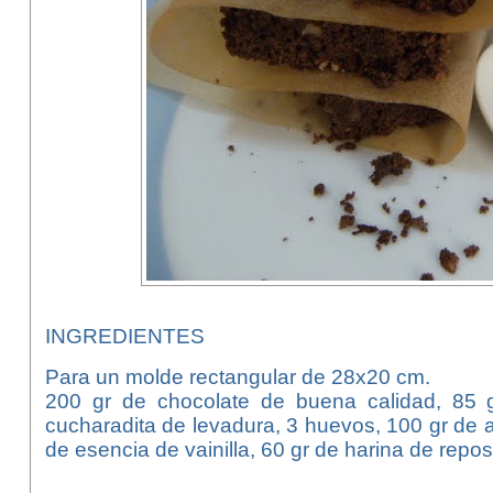
INGREDIENTES
Para un molde rectangular de 28x20 cm.
200 gr de chocolate de buena calidad, 85 g
cucharadita de levadura, 3 huevos, 100 gr de a
de esencia de vainilla, 60 gr de harina de repos