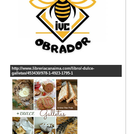
http://www.libreriacanaima.com/libro/-dulce-
galletas/453430/978-1-4923-1795-1