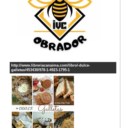
http://www.libreriacanaima.com/libro/-dulce-
galletas/453430/978-1-4923-1795-1