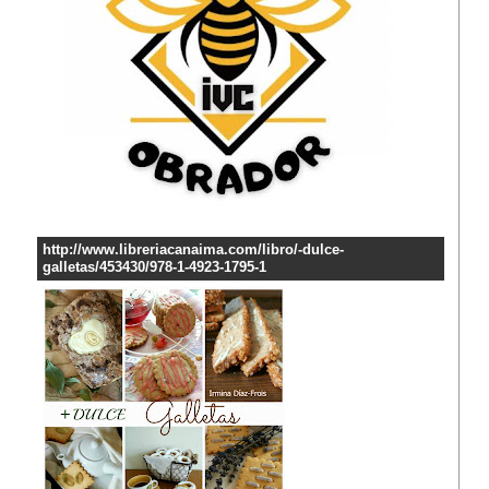
http://www.libreriacanaima.com/libro/-dulce-
galletas/453430/978-1-4923-1795-1