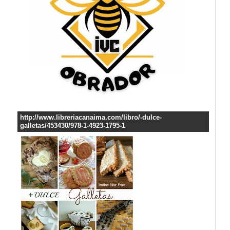
http://www.libreriacanaima.com/libro/-dulce-
galletas/453430/978-1-4923-1795-1