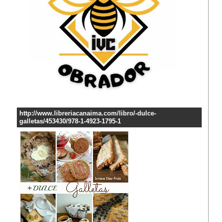
http://www.libreriacanaima.com/libro/-dulce-
galletas/453430/978-1-4923-1795-1