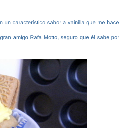
 un característico sabor a vainilla que me hace
 gran amigo Rafa Motto, seguro que él sabe por