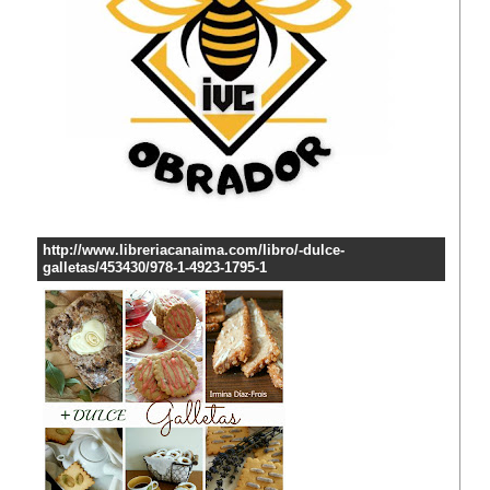
http://www.libreriacanaima.com/libro/-dulce-
galletas/453430/978-1-4923-1795-1