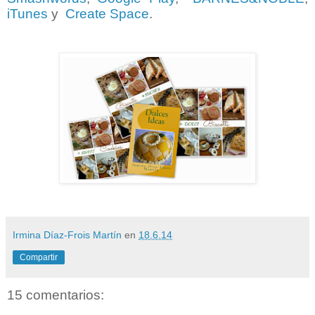
iTunes
y
Create Space
.
Irmina Díaz-Frois Martín
en
18.6.14
Compartir
15 comentarios: