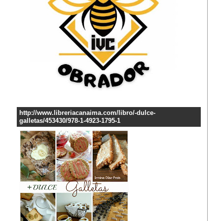
http://www.libreriacanaima.com/libro/-dulce-
galletas/453430/978-1-4923-1795-1