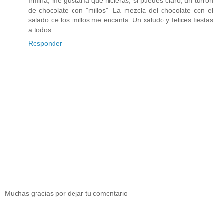
Irmina, me gustaría que hicieras, si puedes claro, un turrón
de chocolate con "millos". La mezcla del chocolate con el
salado de los millos me encanta. Un saludo y felices fiestas
a todos.
Responder
Muchas gracias por dejar tu comentario