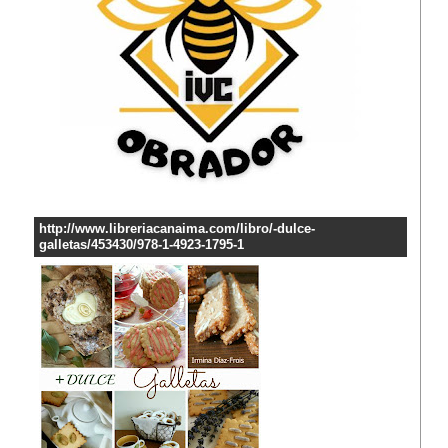
http://www.libreriacanaima.com/libro/-dulce-
galletas/453430/978-1-4923-1795-1