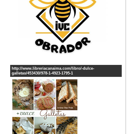
http://www.libreriacanaima.com/libro/-dulce-
galletas/453430/978-1-4923-1795-1