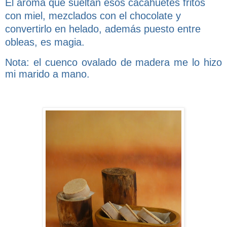
El aroma que sueltan esos cacahuetes fritos
con miel, mezclados con el chocolate y
convertirlo en helado, además puesto entre
obleas, es magia.
Nota: el cuenco ovalado de madera me lo hizo
mi marido a mano.