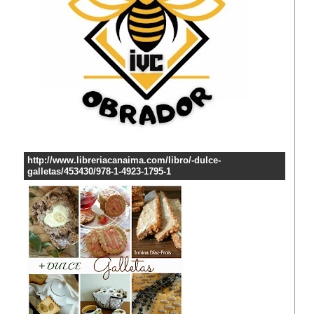
http://www.libreriacanaima.com/libro/-dulce-
galletas/453430/978-1-4923-1795-1