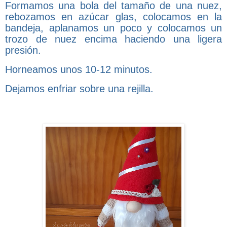
Formamos una bola del tamaño de una nuez,
rebozamos en azúcar glas, colocamos en la
bandeja, aplanamos un poco y colocamos un
trozo de nuez encima haciendo una ligera
presión.
Horneamos unos 10-12 minutos.
Dejamos enfriar sobre una rejilla.