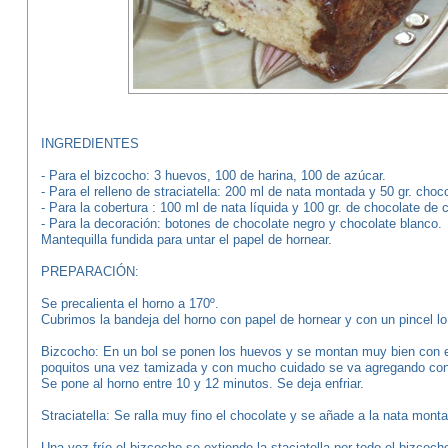
INGREDIENTES
- Para el bizcocho: 3 huevos, 100 de harina, 100 de azúcar.
- Para el relleno de straciatella: 200 ml de nata montada y 50 gr. choco
- Para la cobertura : 100 ml de nata líquida y 100 gr. de chocolate de 
- Para la decoración: botones de chocolate negro y chocolate blanco.
Mantequilla fundida para untar el papel de hornear.
PREPARACIÓN:
Se precalienta el horno a 170º.
Cubrimos la bandeja del horno con papel de hornear y con un pincel l
Bizcocho: En un bol se ponen los huevos y se montan muy bien con el
poquitos una vez tamizada y con mucho cuidado se va agregando co
Se pone al horno entre 10 y 12 minutos. Se deja enfriar.
Straciatella: Se ralla muy fino el chocolate y se añade a la nata mont
Una vez frío el bizcocho se extiende la staciatella por todo el bizcoc