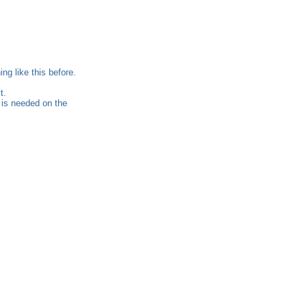
ng like this before.
t.
t is needed on the