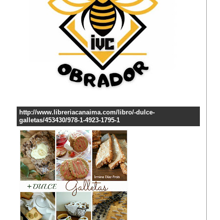
http://www.libreriacanaima.com/libro/-dulce-
galletas/453430/978-1-4923-1795-1