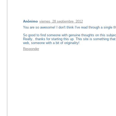
1 comentario:
Anónimo
viernes, 28 septiembre, 2012
You are so awesome! I don't think I've read through a single thi
So good to find someone with genuine thoughts on this subjec
Really.. thanks for starting this up. This site is something tha
web, someone with a bit of originality!
Responder