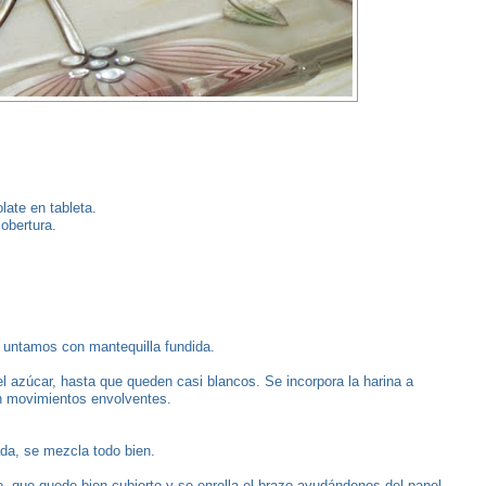
late en tableta.
cobertura.
o untamos con mantequilla fundida.
 azúcar, hasta que queden casi blancos. Se incorpora la harina a
n movimientos envolventes.
ada, se mezcla todo bien.
ho, que quede bien cubierto y se enrolla el brazo ayudándonos del papel