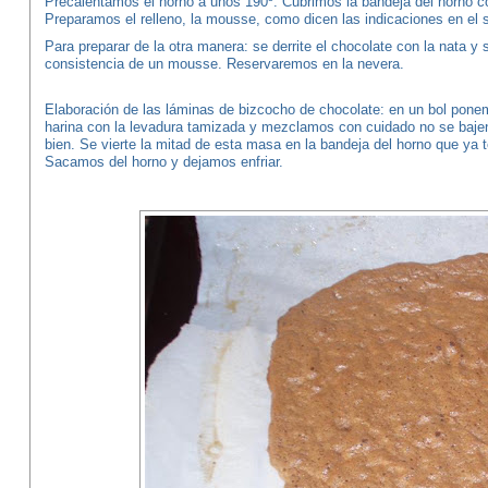
Precalentamos el horno a unos 190º. Cubrimos la bandeja del horno co
Preparamos el relleno, la mousse, como dicen las indicaciones en el
Para preparar de la otra manera: se derrite el chocolate con la nata y
consistencia de un mousse. Reservaremos en la nevera.
Elaboración de las láminas de bizcocho de chocolate: en un bol pon
harina con la levadura tamizada y mezclamos con cuidado no se baje
bien. Se vierte la mitad de esta masa en la bandeja del horno que ya
Sacamos del horno y dejamos enfriar.