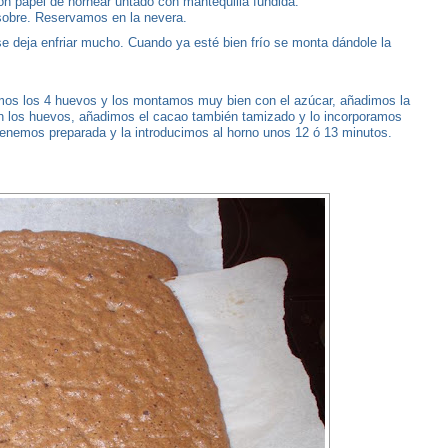
n papel de hornear untado con mantequilla fundida.
 sobre. Reservamos en la nevera.
 se deja enfriar mucho. Cuando ya esté bien frío se monta dándole la
emos los 4 huevos y los montamos muy bien con el azúcar, añadimos la
n los huevos, añadimos el cacao también tamizado y lo incorporamos
 tenemos preparada y la introducimos al horno unos 12 ó 13 minutos.