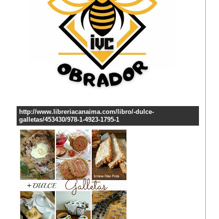
http://www.libreriacanaima.com/libro/-dulce-
galletas/453430/978-1-4923-1795-1