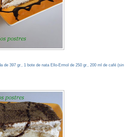
 de 397 gr., 1 bote de nata Ello-Ermol de 250 gr., 200 ml de café (sin