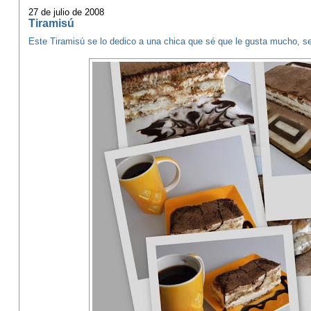
27 de julio de 2008
Tiramisú
Este Tiramisú se lo dedico a una chica que sé que le gusta mucho, se