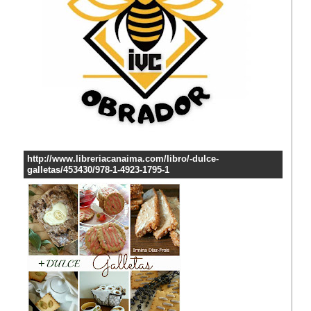
http://www.libreriacanaima.com/libro/-dulce-
galletas/453430/978-1-4923-1795-1