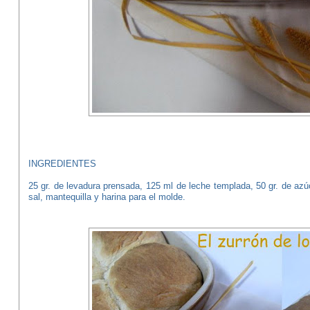
INGREDIENTES
25 gr. de levadura prensada, 125 ml de leche templada, 50 gr. de azúc
sal, mantequilla y harina para el molde.