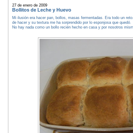
27 de enero de 2009
Bollitos de Leche y Huevo
Mi ilusión era hacer pan, bollos, masas fermentadas. Era todo un ret
de hacer y su textura me ha sorprendido por lo esponjosa que quedó.
No hay nada como un bollo recién hecho en casa y por nosotros mis