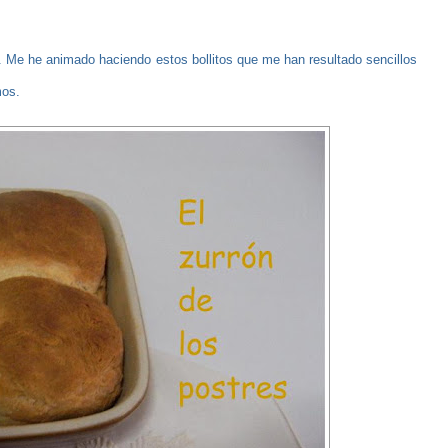
o. Me he animado haciendo estos bollitos que me han resultado sencillos
mos.