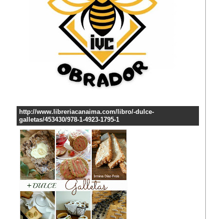
http://www.libreriacanaima.com/libro/-dulce-
galletas/453430/978-1-4923-1795-1