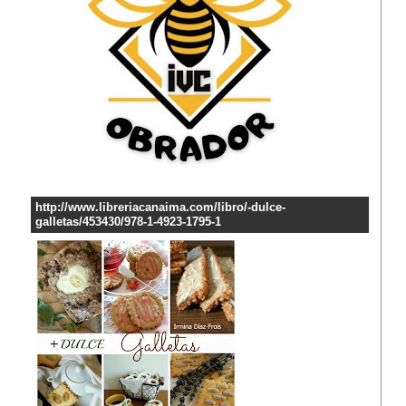
http://www.libreriacanaima.com/libro/-dulce-
galletas/453430/978-1-4923-1795-1