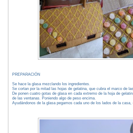
PREPARACIÓN
Se hace la glasa mezclando los ingredientes.
Se cortan por la mitad las hojas de gelatina, que cubra el marco de la
De ponen cuatro gotas de glasa en cada extremo de la hoja de gelatina
de las ventanas. Poniendo algo de peso encima.
Ayudándonos de la glasa pegamos cada uno de los lados de la casa, d