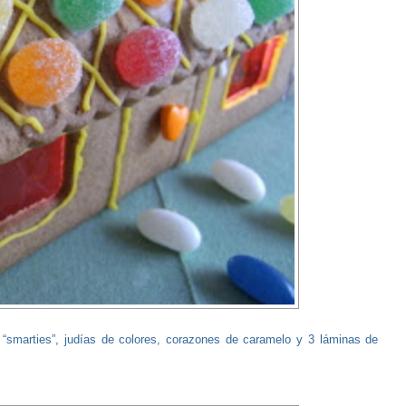
o “smarties”, judías de colores, corazones de caramelo y 3 láminas de