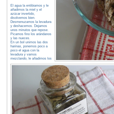
El agua la entibiamos y le
añadimos la miel y el
azúcar invertido,
disolvemos bien.
Desmenuzamos la levadura
y deshacemos. Dejamos
unos minutos que repose.
Picamos fino los arándanos
y las nueces.
En un bol unimos las dos
harinas, ponemos poco a
poco el agua con la
levadura y vamos
mezclando, le añadimos los