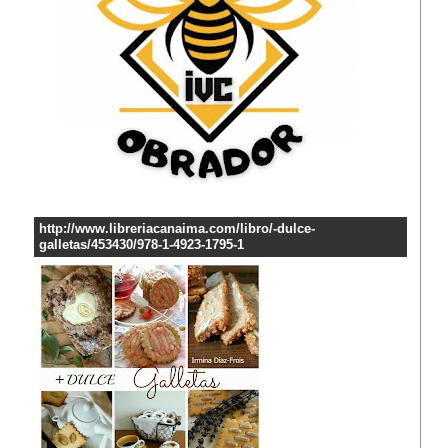
http://www.libreriacanaima.com/libro/-dulce-
galletas/453430/978-1-4923-1795-1