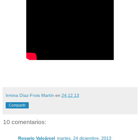
Irmina Díaz-Frois Martín
en
24.12.13
Compartir
10 comentarios:
Rosario Valcárcel
martes, 24 diciembre, 2013