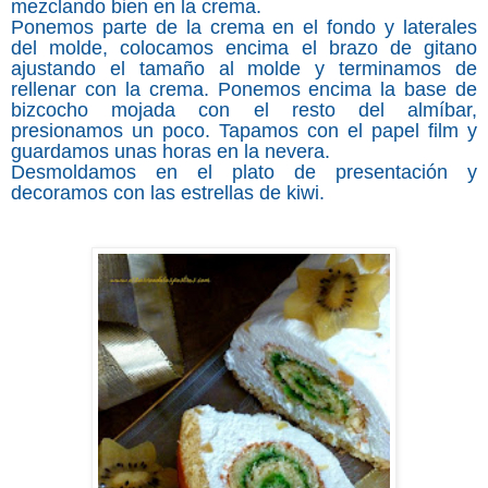
mezclando bien en la crema.
Ponemos parte de la crema en el fondo y laterales
del molde, colocamos encima el brazo de gitano
ajustando el tamaño al molde y terminamos de
rellenar con la crema. Ponemos encima la base de
bizcocho mojada con el resto del almíbar,
presionamos un poco. Tapamos con el papel film y
guardamos unas horas en la nevera.
Desmoldamos en el plato de presentación y
decoramos con las estrellas de kiwi.