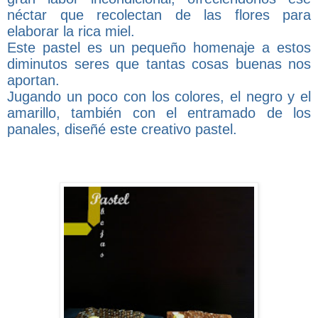
néctar que recolectan de las flores para
elaborar la rica miel.
Este pastel es un pequeño homenaje a estos
diminutos seres que tantas cosas buenas nos
aportan.
Jugando un poco con los colores, el negro y el
amarillo, también con el entramado de los
panales, diseñé este creativo pastel.