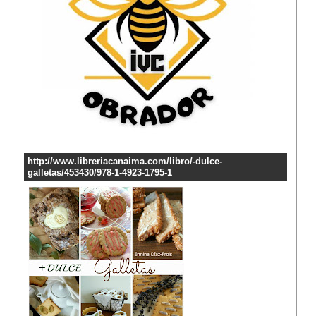
http://www.libreriacanaima.com/libro/-dulce-
galletas/453430/978-1-4923-1795-1