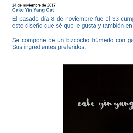
14 de noviembre de 2017
Cake Yin Yang Cat
El pasado día 8 de noviembre fue el 33 cumpl
este diseño que sé que le gusta y también en
Se compone de un bizcocho húmedo con gal
Sus ingredientes preferidos.