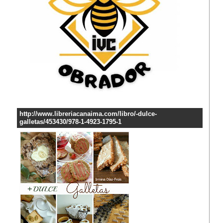
http://www.libreriacanaima.com/libro/-dulce-
galletas/453430/978-1-4923-1795-1