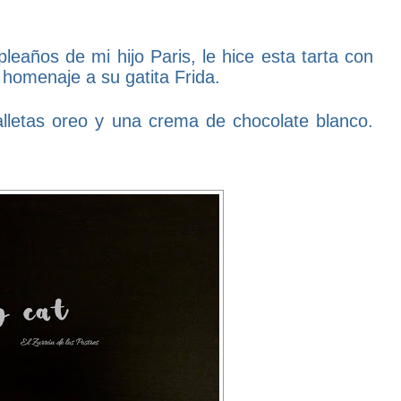
eaños de mi hijo Paris, le hice esta tarta con
 homenaje a su gatita Frida.
letas oreo y una crema de chocolate blanco.