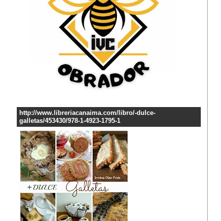
http://www.libreriacanaima.com/libro/-dulce-
galletas/453430/978-1-4923-1795-1