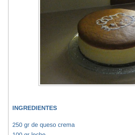
INGREDIENTES
250 gr de queso crema
100 gr leche