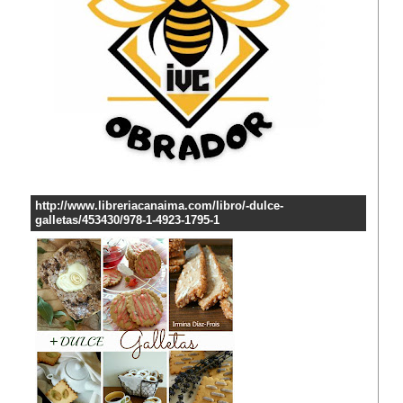
http://www.libreriacanaima.com/libro/-dulce-
galletas/453430/978-1-4923-1795-1