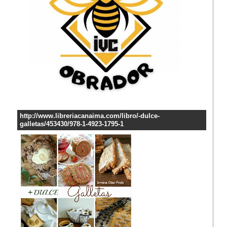
http://www.libreriacanaima.com/libro/-dulce-
galletas/453430/978-1-4923-1795-1