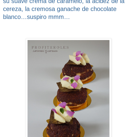
su suave crema de caramelo, la acidez de la
cereza, la cremosa ganache de chocolate
blanco…suspiro mmm…