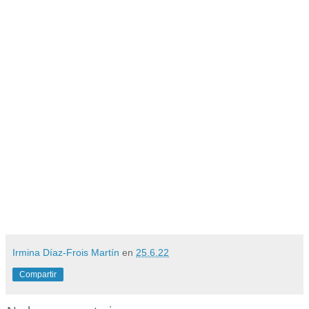
Irmina Díaz-Frois Martín
en
25.6.22
Compartir