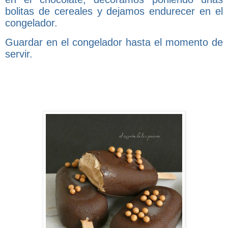
bolitas de cereales
y
dejamos endurecer en el
congelador.
Guardar en el congelador hasta el momento de
servir.