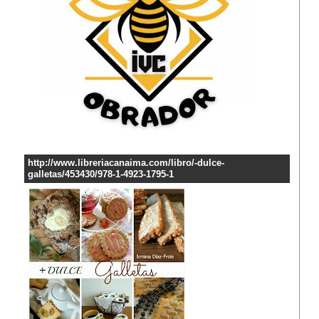
http://www.libreriacanaima.com/libro/-dulce-
galletas/453430/978-1-4923-1795-1