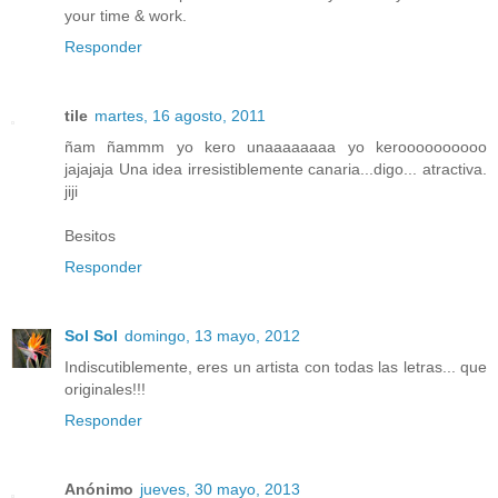
your time & work.
Responder
tile
martes, 16 agosto, 2011
ñam ñammm yo kero unaaaaaaaa yo keroooooooooo
jajajaja Una idea irresistiblemente canaria...digo... atractiva.
jiji
Besitos
Responder
Sol Sol
domingo, 13 mayo, 2012
Indiscutiblemente, eres un artista con todas las letras... que
originales!!!
Responder
Anónimo
jueves, 30 mayo, 2013