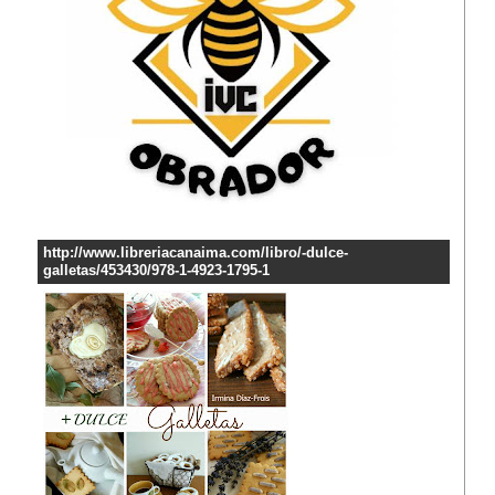
http://www.libreriacanaima.com/libro/-dulce-
galletas/453430/978-1-4923-1795-1