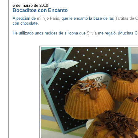
6 de marzo de 2010
Bocaditos con Encanto
A petición de
mi hijo Paris
, que le encantó la base de las
Tartitas de 
con chocolate.
He utilizado unos moldes de silicona que
Silvia
me regaló. ¡Muchas Gr