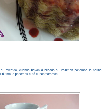
el invertido, cuando hayan duplicado su volumen ponemos la harina
 último le ponemos el té e incorporamos.