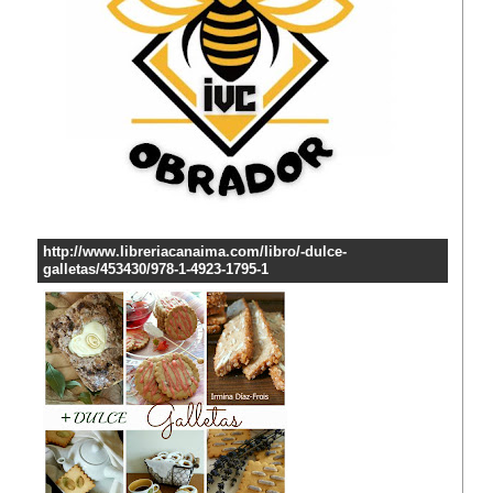
http://www.libreriacanaima.com/libro/-dulce-
galletas/453430/978-1-4923-1795-1