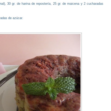
nal), 30 gr. de harina de repostería, 25 gr. de maicena y 2 cucharadas
radas de azúcar.