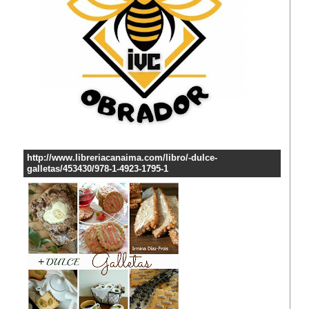
http://www.libreriacanaima.com/libro/-dulce-
galletas/453430/978-1-4923-1795-1