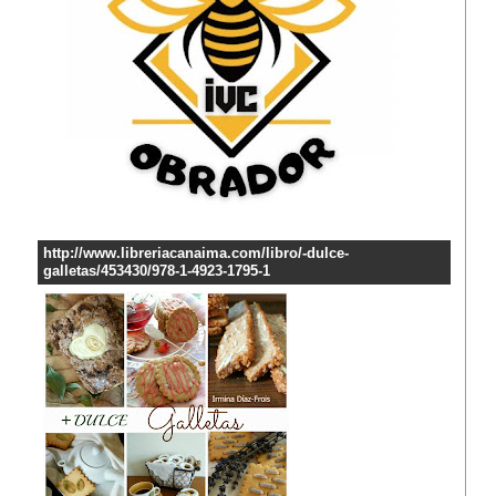
http://www.libreriacanaima.com/libro/-dulce-
galletas/453430/978-1-4923-1795-1