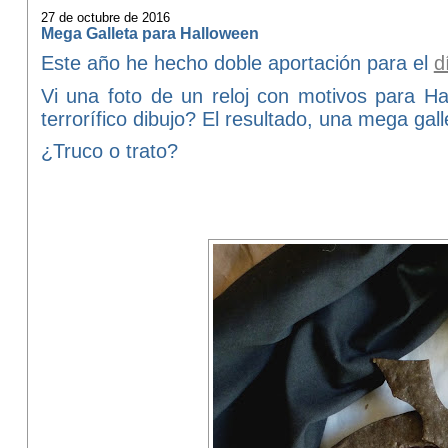
27 de octubre de 2016
Mega Galleta para Halloween
Este año he hecho doble aportación para el
d
Vi una foto de un reloj con motivos para 
terrorífico dibujo? El resultado, una mega gal
¿Truco o trato?