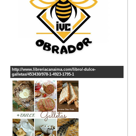
http://www.libreriacanaima.com/libro/-dulce-
galletas/453430/978-1-4923-1795-1