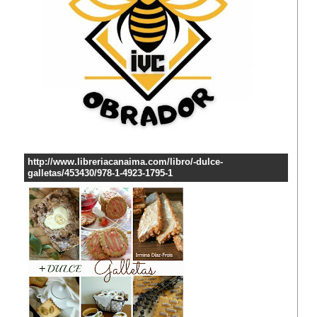
http://www.libreriacanaima.com/libro/-dulce-
galletas/453430/978-1-4923-1795-1