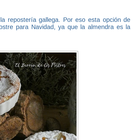
la repostería gallega. Por eso esta opción de
postre para Navidad, ya que la almendra es la